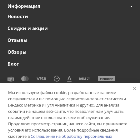
Информация
Новости
Скидки и акции
Отзывы
Обзоры
Блог
© 2026 Сеть офтальмологических клиник СВЕТОДАР
Мы используем файлы cookie, разработанные нашими
специалистами и с помощью сервисов интернет-статистики
Политика конфиденциальности
|
Согласие на обработку
(Яндекс Метрика и Гугл Аналитика и других), для анализа
персональных данных
|
Политика использования cookie-
событий на нашем веб-сайте, что позволяет нам улучшать
файлов
|
Пользовательское соглашение
взаимодействие с пользователями и обслуживание.
Продолжая просмотр страниц нашего сайта, вы принимаете
Версия для слабовидящих
Подписаться на рассылку
условия его использования. Более подробные сведения
смотрите в
Соглашение на обработку персональных