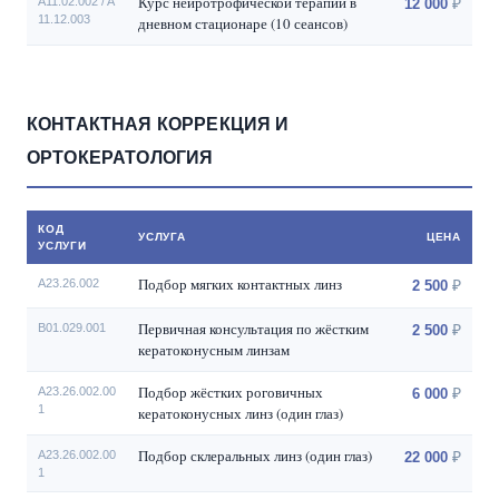
Курс нейротрофической терапии в
A11.02.002 / A
12 000
11.12.003
дневном стационаре (10 сеансов)
КОНТАКТНАЯ КОРРЕКЦИЯ И
ОРТОКЕРАТОЛОГИЯ
КОД
УСЛУГА
ЦЕНА
УСЛУГИ
Подбор мягких контактных линз
А23.26.002
2 500
Первичная консультация по жёстким
B01.029.001
2 500
кератоконусным линзам
Подбор жёстких роговичных
A23.26.002.00
6 000
1
кератоконусных линз (один глаз)
Подбор склеральных линз (один глаз)
А23.26.002.00
22 000
1