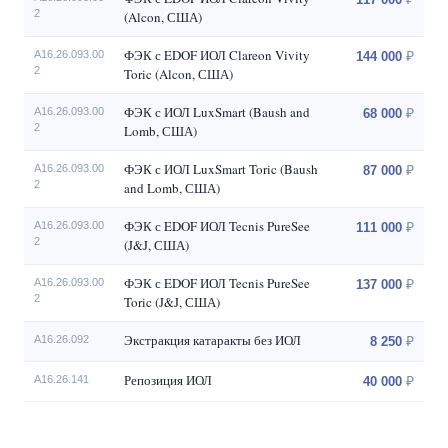
2
(Alcon, США)
ФЭК с EDOF ИОЛ Clareon Vivity
A16.26.093.00
144 000
2
Toric (Alcon, США)
ФЭК с ИОЛ LuxSmart (Baush and
A16.26.093.00
68 000
2
Lomb, США)
ФЭК с ИОЛ LuxSmart Toric (Baush
A16.26.093.00
87 000
2
and Lomb, США)
ФЭК с EDOF ИОЛ Tecnis PureSee
A16.26.093.00
111 000
2
(J&J, США)
ФЭК с EDOF ИОЛ Tecnis PureSee
A16.26.093.00
137 000
2
Toric (J&J, США)
Экстракция катаракты без ИОЛ
A16.26.092
8 250
Репозиция ИОЛ
A16.26.141
40 000