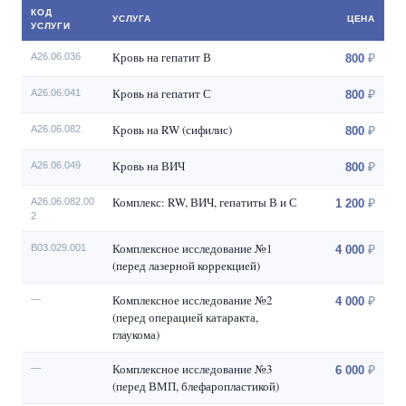
КОД
УСЛУГА
ЦЕНА
УСЛУГИ
Кровь на гепатит В
A26.06.036
800
Кровь на гепатит С
A26.06.041
800
Кровь на RW (сифилис)
A26.06.082
800
Кровь на ВИЧ
A26.06.049
800
Комплекс: RW, ВИЧ, гепатиты В и С
A26.06.082.00
1 200
2
Комплексное исследование №1
B03.029.001
4 000
(перед лазерной коррекцией)
Комплексное исследование №2
—
4 000
(перед операцией катаракта,
глаукома)
Комплексное исследование №3
—
6 000
(перед ВМП, блефаропластикой)