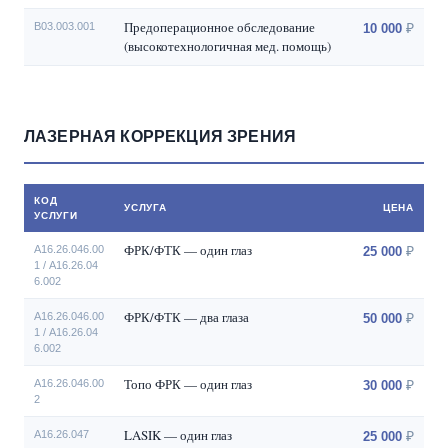
Предоперационное обследование
B03.003.001
10 000
(высокотехнологичная мед. помощь)
ЛАЗЕРНАЯ КОРРЕКЦИЯ ЗРЕНИЯ
КОД
УСЛУГА
ЦЕНА
УСЛУГИ
ФРК/ФТК — один глаз
A16.26.046.00
25 000
1 / А16.26.04
6.002
ФРК/ФТК — два глаза
A16.26.046.00
50 000
1 / А16.26.04
6.002
Топо ФРК — один глаз
А16.26.046.00
30 000
2
LASIK — один глаз
A16.26.047
25 000