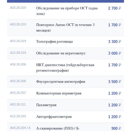
Обследование на приборе OCT (одна
A03.26.019
2 700
зона)
Повторное Ангио OCT (в течение 3
A03.26.019
1 700
месяцев)
Топография роговицы
A03.26.019
3 300
Обследование на кератоконус
A12.26.019
3 000
HRT диагностика (гейдельбергская
A06.26.006
1 700
ретинотомография)
Флуоресцентная ангиография
A03.26.006
3 500
Компьютерная периметрия
А03.26.007
1 200
Пахиметрия
A03.26.011
1 200
Авторефрактометрия
А12.26.016
1 200
А-сканирование (ПЗО) / Б-
A04.26.004 / A
900