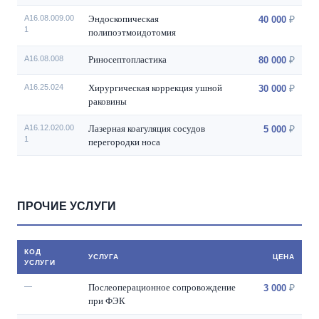
Эндоскопическая
А16.08.009.00
40 000
1
полипоэтмоидотомия
Риносептопластика
А16.08.008
80 000
Хирургическая коррекция ушной
А16.25.024
30 000
раковины
Лазерная коагуляция сосудов
А16.12.020.00
5 000
1
перегородки носа
ПРОЧИЕ УСЛУГИ
КОД
УСЛУГА
ЦЕНА
УСЛУГИ
Послеоперационное сопровождение
—
3 000
при ФЭК