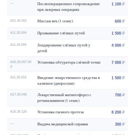
Послеоперационное сопровождение
—
1 100
при лазерных операциях
Массаж век (1 сеанс)
A21.26.001
600
Промывание слёзных путей
A11.26.004
1 500
Зондирование слёзных путей у
A11.26.005
4 000
детей
Установка обтуратора слёзной точки
A16.26.007.00
7 000
3
Введение лекарственного средства в
A11.26.016
1 500
халязион (дипроспан)
Лекарственный магнитофорез с
A17.30.040
700
ретиналамином (1 сеанс)
Установка глазного протеза
А16.26.126
8 200
Выдача медицинской справки
—
300