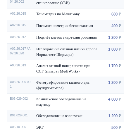
04.26.002
сканирование (УЗИ)
Тонометрия по Маклакову
А02.26.015
600
Пневмотонометрия бесконтактная
А02.26.015
400
Подсчёт клеток эндотелия роговицы
A03.26.012
1 200
Исследование слёзной плёнки (проба
A02.26.017 / A
1 000
02.26.020
Норна, тест Ширмера)
Анализ глазной поверхности при
А03.26.019
1 700
ССГ (аппарат MediWorks)
Фотографирование глазного дна
A03.26.005.00
1 200
1
(фундус-камера)
Комплексное обследование на
B03.029.002
4 000
глаукому
Обследование на косоглазие
В01.029.001
1 200
ЭКГ
А05.10.006
500