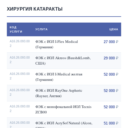
ХИРУРГИЯ КАТАРАКТЫ
КОД
УСЛУГА
ЦЕНА
УСЛУГИ
ФЭК с ИОЛ I-Flex Medical
A16.26.093.00
27 000
2
(Германия)
ФЭК с ИОЛ Akreos (Baush&Lomb,
A16.26.093.00
29 000
2
США)
ФЭК с ИОЛ I-Medical желтая
A16.26.093.00
52 000
2
(Германия)
ФЭК с ИОЛ RayOne Aspheric
A16.26.093.00
52 000
2
(Rayner, Англия)
ФЭК с монофокальной ИОЛ Tecnis
A16.26.093.00
52 000
2
ZCB00
ФЭК с ИОЛ AcrySof Natural (Alcon,
A16.26.093.00
51 000
2