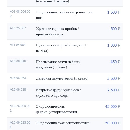
(в течение 1 месяца)
Эндоскопический осмотр полости
А03.08.004.00
1 500
2
носа
Удаление серных пробок /
А16.25.007
500
промывание уха
Пункция гайморовой пазухи (1
А11.08.004
1 000
пазуха)
Промывание лакун небных
А16.08.016
450
миндалин (1 сеанс)
Лазерная лакунотомия (1 сеанс)
А26.08.063
3 500
Вскрытие фурункула носа /
А16.08.018
2 500
слухового прохода
Эндоскопическая
А16.26.009.00
45 000
1
дакриоцисториностомия
Эндоскопическая септопластика
А16.08.013.00
50 000
1