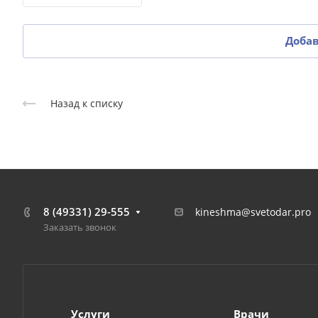
Доба
Назад к списку
8 (49331) 29-555
kineshma@svetodar.pro
Заказать звонок
Услуги
Врачи