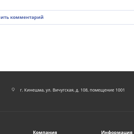
вить комментарий
г. Кинешма, ул. Вичугская, д. 108, помещение 1001
Компания
Информация