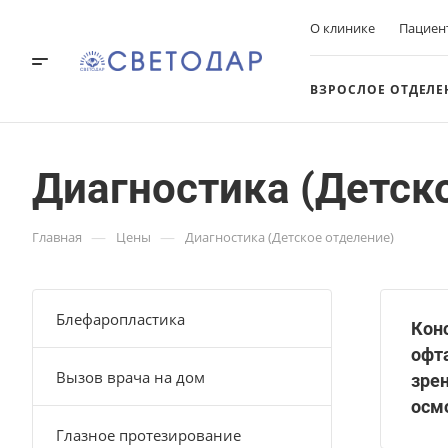
О клинике
Пациен
ВЗРОСЛОЕ ОТДЕЛЕ
Диагностика (Детск
—
—
Главная
Цены
Диагностика (Детское отделение)
Блефаропластика
Кон
офт
Вызов врача на дом
зре
осмо
Глазное протезирование