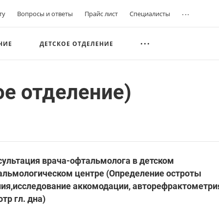
...
ту
Вопросы и ответы
Прайс лист
Специалисты
НИЕ
ДЕТСКОЕ ОТДЕЛЕНИЕ
ое отделение)
сультация врача-офтальмолога в детском
альмологическом центре (Определение остроты
ния,исследование аккомодации, авторефрактометри
тр гл. дна)