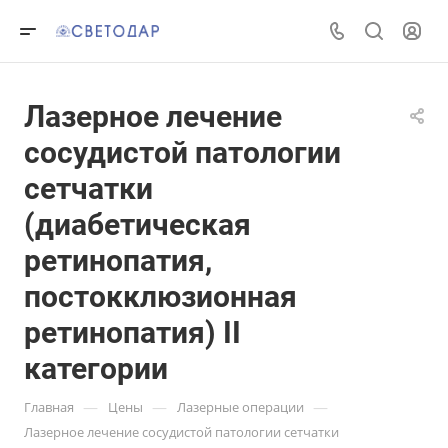
Лазерное лечение
сосудистой патологии
сетчатки
(диабетическая
ретинопатия,
постокклюзионная
ретинопатия) II
категории
—
—
—
Главная
Цены
Лазерные операции
Лазерное лечение сосудистой патологии сетчатки